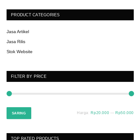
di
halaman
PRODUCT CATEGORIES
produk
Jasa Artikel
Jasa Rilis
Stok Website
FILTER BY PRICE
Ha
Ha
Harga:
Rp20.000
—
Rp50.000
SARING
ter
ter
TOP RATED PRODUCTS