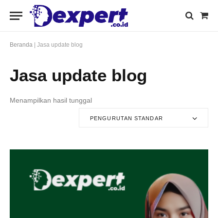
Sho
Cart
Beranda
|
Jasa update blog
Jasa update blog
Menampilkan hasil tunggal
PENGURUTAN STANDAR