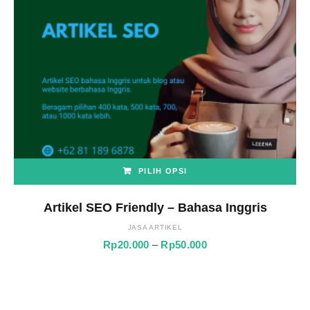
PILIH OPSI
Produk
ini
Artikel SEO Friendly – Bahasa Inggris
memiliki
JASA ARTIKEL
beberapa
Rentang
Rp
20.000
–
Rp
50.000
varian.
harga:
Pilihan
Rp20.000
ini
hingga
dapat
Rp50.000
diambil