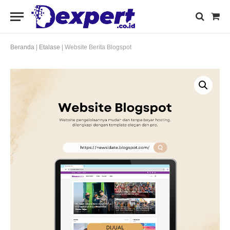
Sho
Cart
Beranda
|
Etalase
|
Website Berita Blogspot