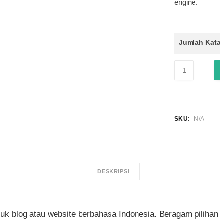
engine.
Jumlah Kat
Kuantitas
Artikel
SEO
Friendly
-
Bahasa
SKU:
N/A
Indonesia
DESKRIPSI
uk blog atau website berbahasa Indonesia. Beragam pilihan 