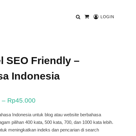
LOGIN
Shopping
Cart
el SEO Friendly –
a Indonesia
R
–
Rp
45.000
e
n
ahasa Indonesia untuk blog atau website berbahasa
t
gam pilihan 400 kata, 500 kata, 700, dan 1000 kata lebih.
a
tuk meningkatkan indeks dan pencarian di search
n