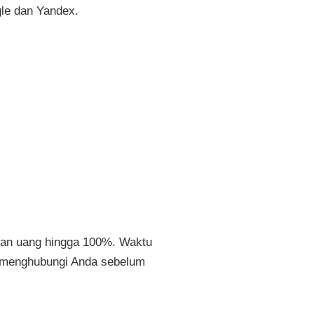
R
gle dan Yandex.
p
4
5
.
0
0
0
lian uang hingga 100%. Waktu
kan menghubungi Anda sebelum