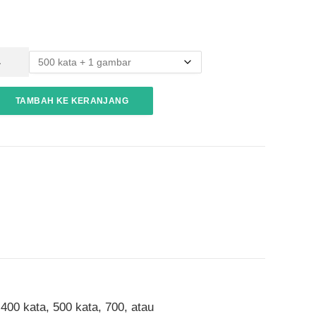
g
h
a
r
a
g
a
:
TAMBAH KE KERANJANG
R
p
1
5
.
0
0
0
h
i
n
g
g
a
400 kata, 500 kata, 700, atau