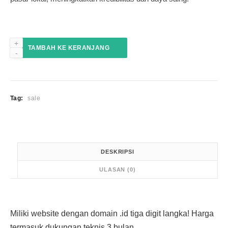
Kuantitas
TAMBAH KE KERANJANG
Website
ANR.id
(Amazing
News
Report)
Tag:
sale
DESKRIPSI
ULASAN (0)
Miliki website dengan domain .id tiga digit langka! Harga
termasuk dukungan teknis 3 bulan.